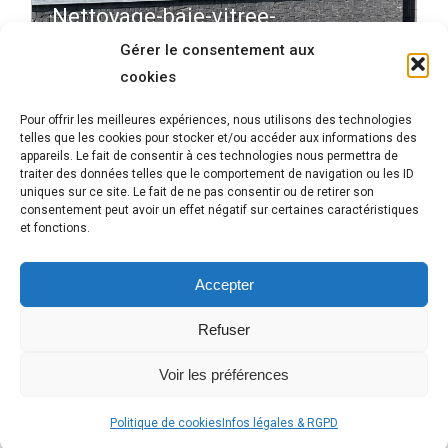
Nettoyage-baie-vitree-
N
porte-IMG_7525-Tournai-
Gérer le consentement aux
Vitro-Clean-Pro-001
V
cookies
Pour offrir les meilleures expériences, nous utilisons des technologies
telles que les cookies pour stocker et/ou accéder aux informations des
Album
appareils. Le fait de consentir à ces technologies nous permettra de
traiter des données telles que le comportement de navigation ou les ID
NEXT
uniques sur ce site. Le fait de ne pas consentir ou de retirer son
navigation
Nettoyage de vitres et plaques de
consentement peut avoir un effet négatif sur certaines caractéristiques
Next
et fonctions.
vérandas
album:
Accepter
Refuser
Voir les préférences
Site web réalisé par
CS
Politique de cookies
Infos légales & RGPD
Footer