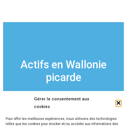
Actifs en Wallonie
picarde
Nous sommes disponibles pour répondre à
Gérer le consentement aux
toutes vos questions et vous offrir un devis
cookies
gratuit. Nous sommes principalement actifs en
Wallonie picarde (Ath, Enghien, Silly, Tournai et
Pour offrir les meilleures expériences, nous utilisons des technologies
ses villages ainsi que la région de Mons.
telles que les cookies pour stocker et/ou accéder aux informations des